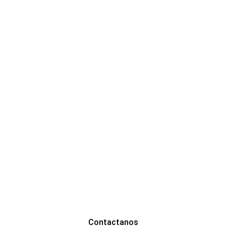
The future of 
design is here
Estamos rediseñando nuestro website. 
Mientras tanto podes darte una vuelta 
por Instagram para ver últimos trabajos.
Contactanos